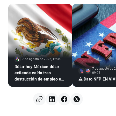
7 de agosto de 2026, 12:36
Dólar hoy México: dólar
7 de agosto de 2
extiende caída tras
09:05
destrucción de empleo en
⚠️ Dato NFP EN VI
EE. UU. e inflación
mexicana en mínimo de
seis años