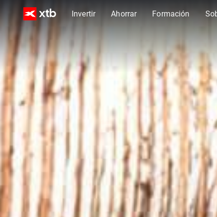
Invertir
Ahorrar
Formación
So