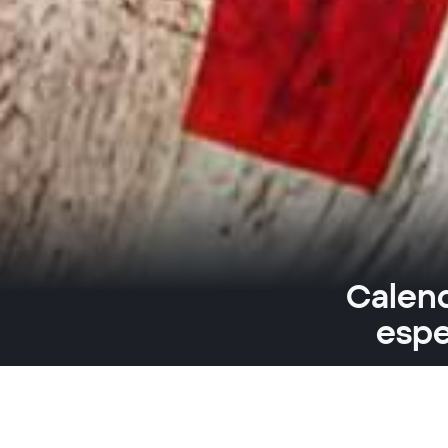
Calend
espe