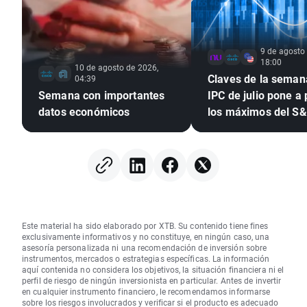
9 de agosto
18:00
10 de agosto de 2026,
Claves de la semana
04:39
Semana con importantes
IPC de julio pone a
datos económicos
los máximos del S
tras el empleo
Este material ha sido elaborado por XTB. Su contenido tiene fines
exclusivamente informativos y no constituye, en ningún caso, una
asesoría personalizada ni una recomendación de inversión sobre
instrumentos, mercados o estrategias específicas. La información
aquí contenida no considera los objetivos, la situación financiera ni el
perfil de riesgo de ningún inversionista en particular. Antes de invertir
en cualquier instrumento financiero, le recomendamos informarse
sobre los riesgos involucrados y verificar si el producto es adecuado