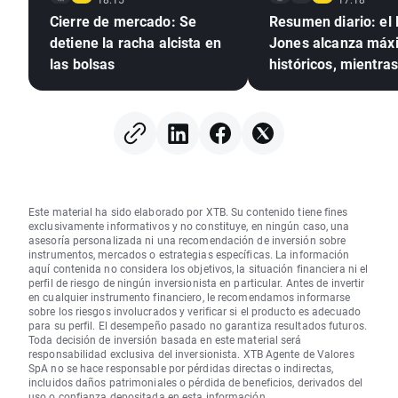
Cierre de mercado: Se
Resumen diario: el
detiene la racha alcista en
Jones alcanza máx
las bolsas
históricos, mientras
y la plata suben ant
expectativas de un
acuerdo entre EE. U
Irán
Este material ha sido elaborado por XTB. Su contenido tiene fines
exclusivamente informativos y no constituye, en ningún caso, una
asesoría personalizada ni una recomendación de inversión sobre
instrumentos, mercados o estrategias específicas. La información
aquí contenida no considera los objetivos, la situación financiera ni el
perfil de riesgo de ningún inversionista en particular. Antes de invertir
en cualquier instrumento financiero, le recomendamos informarse
sobre los riesgos involucrados y verificar si el producto es adecuado
para su perfil. El desempeño pasado no garantiza resultados futuros.
Toda decisión de inversión basada en este material será
responsabilidad exclusiva del inversionista. XTB Agente de Valores
SpA no se hace responsable por pérdidas directas o indirectas,
incluidos daños patrimoniales o pérdida de beneficios, derivados del
uso o confianza depositada en esta información.