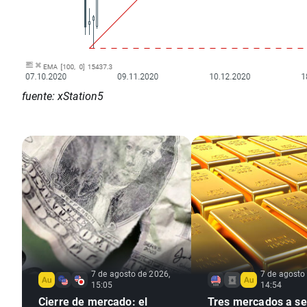
fuente: xStation5
7 de agosto de 2026,
7 de agosto
15:05
14:54
Cierre de mercado: el
Tres mercados a seg