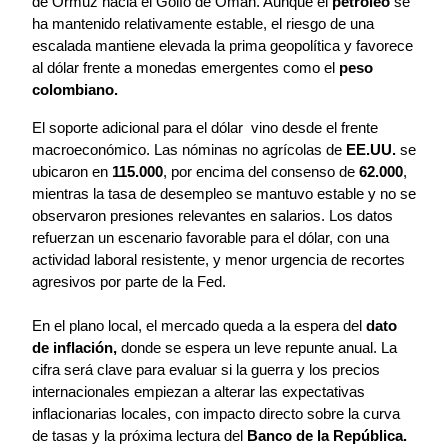
de Ormuz hacia el Golfo de Omán. Aunque el 
petróleo
 se 
ha mantenido relativamente estable, el riesgo de una 
escalada mantiene elevada la prima geopolítica y favorece 
al dólar frente a monedas emergentes como el 
peso 
colombiano.
El soporte adicional para el dólar  vino desde el frente 
macroeconómico. Las nóminas no agrícolas de 
EE.UU.
 se 
ubicaron en 
115.000
, por encima del consenso de 
62.000
, 
mientras la tasa de desempleo se mantuvo estable y no se 
observaron presiones relevantes en salarios. Los datos  
refuerzan un escenario favorable para el dólar, con una 
actividad laboral resistente, y menor urgencia de recortes 
agresivos por parte de la Fed. 
En el plano local, el mercado queda a la espera del 
dato 
de inflación,
 donde se espera un leve repunte anual. La 
cifra será clave para evaluar si la guerra y los precios 
internacionales empiezan a alterar las expectativas 
inflacionarias locales, con impacto directo sobre la curva 
de tasas y la próxima lectura del 
Banco de la República.