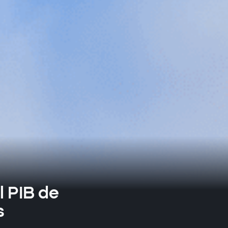
el PIB de
s