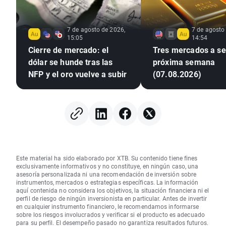
7 de agosto de 2026,
7 de agosto
15:05
14:54
Cierre de mercado: el
Tres mercados a seg
dólar se hunde tras las
próxima semana
NFP y el oro vuelve a subir
(07.08.2026)
Este material ha sido elaborado por XTB. Su contenido tiene fines
exclusivamente informativos y no constituye, en ningún caso, una
asesoría personalizada ni una recomendación de inversión sobre
instrumentos, mercados o estrategias específicas. La información
aquí contenida no considera los objetivos, la situación financiera ni el
perfil de riesgo de ningún inversionista en particular. Antes de invertir
en cualquier instrumento financiero, le recomendamos informarse
sobre los riesgos involucrados y verificar si el producto es adecuado
para su perfil. El desempeño pasado no garantiza resultados futuros.