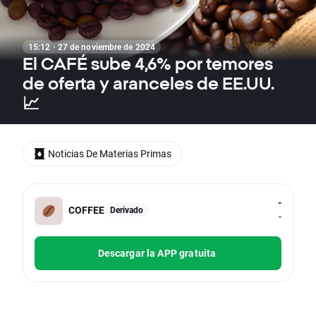
15:12 · 27 de noviembre de 2024
El CAFÉ sube 4,6% por temores
de oferta y aranceles de EE.UU.
📈
Noticias De Materias Primas
-
COFFEE
Derivado
-
Descargar la APP gratuita