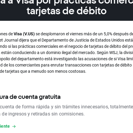
ga a Visa por prácticas comerc
tarjetas de débito
ones de
Visa (V.US)
se desplomaron el viernes más de un 5,0% después d
et Journal dijera que el Departamento de Justicia de Estados Unidos está
ndo si las prácticas comerciales en el negocio de tarjetas de débito del 
 están conduciendo a un dominio ilegal del mercado. Según WSJ, la divis
polio del departamento está investigando las acusaciones de si Visa limi
d de los comerciantes para enrutar transacciones con tarjetas de débito 
 de tarjetas que a menudo son menos costosas.
ura de cuenta gratuita
 cuenta de forma rápida y sin trámites innecesarios, totalmente
a de ingresos y retiradas sin comisiones.
iente