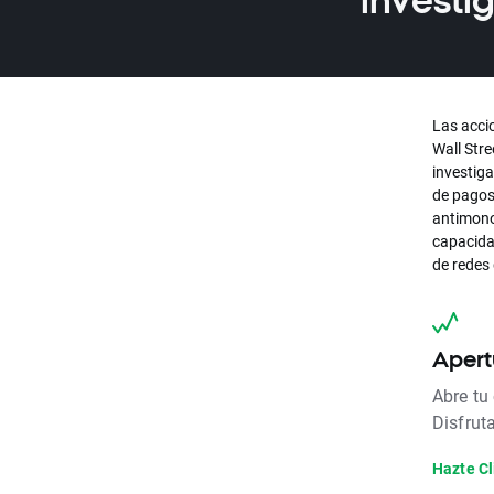
investi
Las acci
Wall Stre
investiga
de pagos
antimono
capacida
de redes
Apert
Abre tu
Disfrut
Hazte Cl