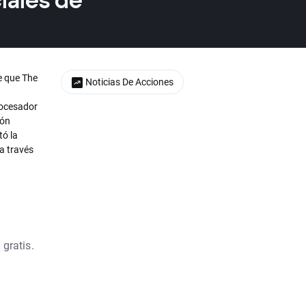
iales de
e que The
Noticias De Acciones
procesador
ión
tó la
a través
 gratis.