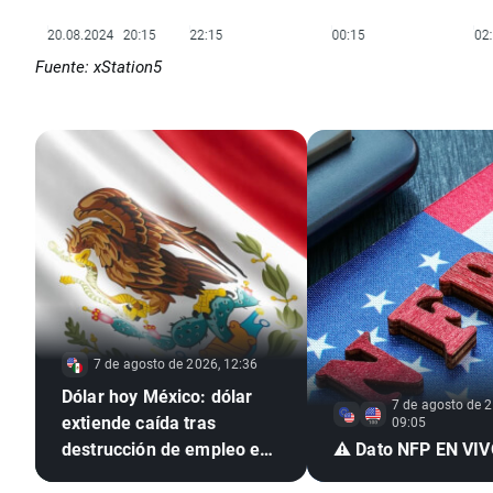
Fuente: xStation5
7 de agosto de 2026, 12:36
Dólar hoy México: dólar
7 de agosto de 2
extiende caída tras
09:05
destrucción de empleo en
⚠️ Dato NFP EN VI
EE. UU. e inflación