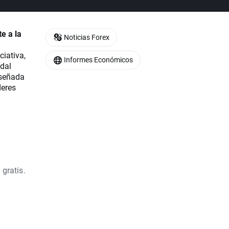
e a la
Noticias Forex
iativa,
Informes Económicos
ndal
iseñada
deres
 gratis.