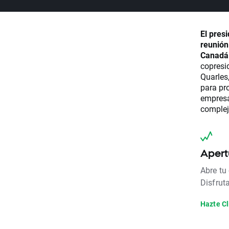
El pres
reunión
Canadá
copresi
Quarles
para pro
empresa
complej
Apert
Abre tu
Disfrut
Hazte Cl