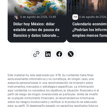
6 de agosto de 2026, 13:49
6 de agosto de 2026,
Dólar hoy México: dólar
Calendario económi
estable antes de pausa de
¿Podrían los infor
Banxico y datos laborales
empleo menos favo
de EE. UU.
presionar a la Rese
Federal para que su
tipos?
Este material ha sido elaborado por XTB. Su contenido tiene fines
exclusivamente informativos y no constituye, en ningún caso, una
asesoría personalizada ni una recomendación de inversión sobre
instrumentos, mercados o estrategias específicas. La información
aquí contenida no considera los objetivos, la situación financiera ni el
perfil de riesgo de ningún inversionista en particular. Antes de invertir
en cualquier instrumento financiero, le recomendamos informarse
sobre los riesgos involucrados y verificar si el producto es adecuado
para su perfil. El desempeño pasado no garantiza resultados futuros.