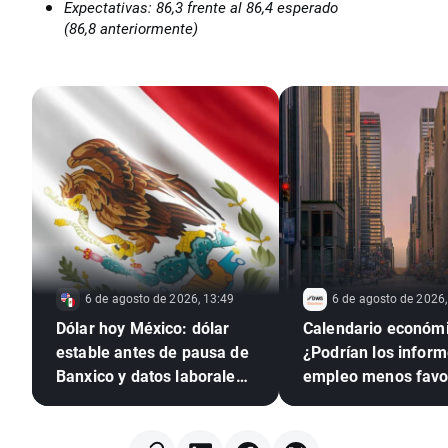
Expectativas: 86,3 frente al 86,4 esperado
(86,8 anteriormente)
6 de agosto de 2026, 13:49
6 de agosto de 2026,
Dólar hoy México: dólar
Calendario económi
estable antes de pausa de
¿Podrían los infor
Banxico y datos laborales
empleo menos favo
de EE. UU.
presionar a la Rese
Federal para que su
tipos?