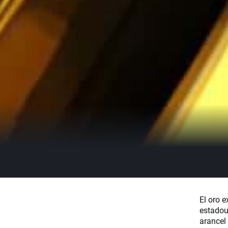
El oro e
estadou
arancel