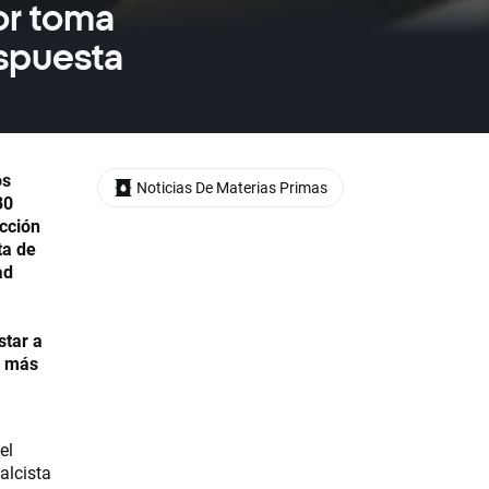
or toma
espuesta
os
Noticias De Materias Primas
30
cción
ta de
ad
star a
a más
el
alcista