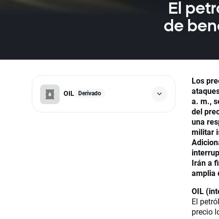
El pet
de bene
Los pre
ataques
OIL
Derivado
a. m., 
del pre
una res
militar 
Adicion
interru
Irán a 
amplia d
OIL (in
El petró
precio 