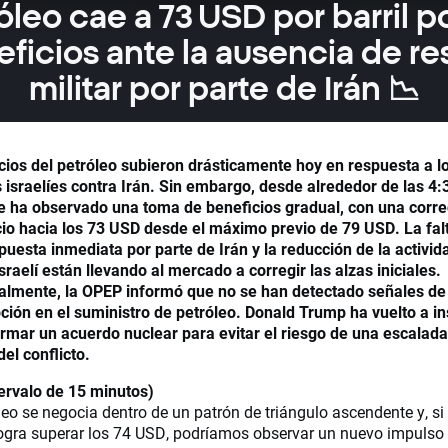
róleo cae a 73 USD por barril p
ficios ante la ausencia de r
militar por parte de Irán 📉
cios del petróleo subieron drásticamente hoy en respuesta a l
 israelíes contra Irán. Sin embargo, desde alrededor de las 4:
se ha observado una toma de beneficios gradual, con una corre
cio hacia los 73 USD desde el máximo previo de 79 USD. La fal
puesta inmediata por parte de Irán y la reducción de la activid
israelí están llevando al mercado a corregir las alzas iniciales.
almente, la OPEP informó que no se han detectado señales de
pción en el suministro de petróleo. Donald Trump ha vuelto a in
firmar un acuerdo nuclear para evitar el riesgo de una escalad
el conflicto.
tervalo de 15 minutos)
leo se negocia dentro de un patrón de triángulo ascendente y, si 
logra superar los 74 USD, podríamos observar un nuevo impulso 