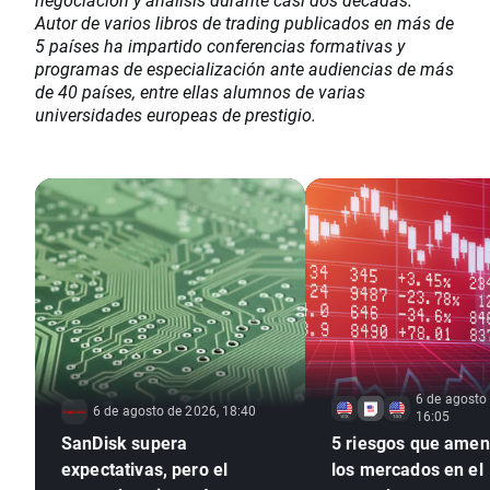
Autor de varios libros de trading publicados en más de
5 países ha impartido conferencias formativas y
programas de especialización ante audiencias de más
de 40 países, entre ellas alumnos de varias
universidades europeas de prestigio.
6 de agosto
6 de agosto de 2026, 18:40
16:05
SanDisk supera
5 riesgos que ame
expectativas, pero el
los mercados en el