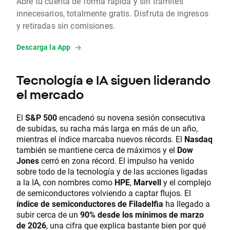
Abre tu cuenta de forma rápida y sin trámites
innecesarios, totalmente gratis. Disfruta de ingresos
y retiradas sin comisiones.
Descarga la App
Tecnología e IA siguen liderando
el mercado
El
S&P 500
encadenó su novena sesión consecutiva
de subidas, su racha más larga en más de un año,
mientras el índice marcaba nuevos récords. El
Nasdaq
también se mantiene cerca de máximos y el
Dow
Jones
cerró en zona récord. El impulso ha venido
sobre todo de la tecnología y de las acciones ligadas
a la IA, con nombres como
HPE
,
Marvell
y el complejo
de semiconductores volviendo a captar flujos. El
índice de semiconductores de Filadelfia
ha llegado a
subir cerca de un
90% desde los mínimos de marzo
de 2026
, una cifra que explica bastante bien por qué