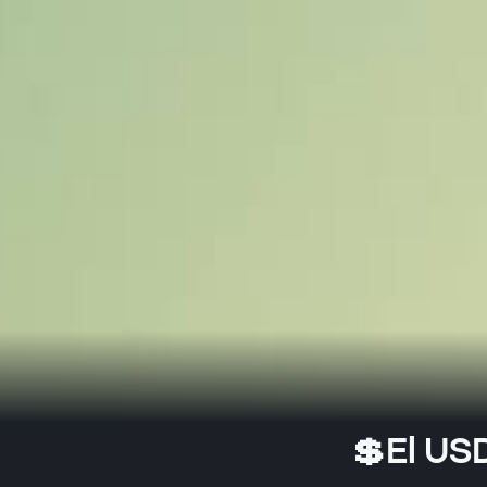
💲El USD