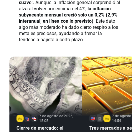
suave
:
Aunque la inflación general sorprendió al
: 
alza al volver por encima del 4%,
la inflación
subyacente mensual creció solo un 0,2% (2,9%
interanual, en línea con lo previsto)
. Este dato
algo más moderado ha dado cierto respiro a los
metales preciosos, ayudando a frenar la
tendencia bajista a corto plazo.
7 de agosto de 2026,
7 de agosto
15:05
14:54
Cierre de mercado: el
Tres mercados a seg