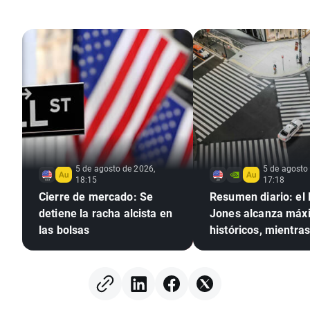
5 de agosto de 2026,
5 de agosto
18:15
17:18
Cierre de mercado: Se
Resumen diario: el
detiene la racha alcista en
Jones alcanza máx
las bolsas
históricos, mientras
y la plata suben ant
expectativas de un
acuerdo entre EE. U
Irán