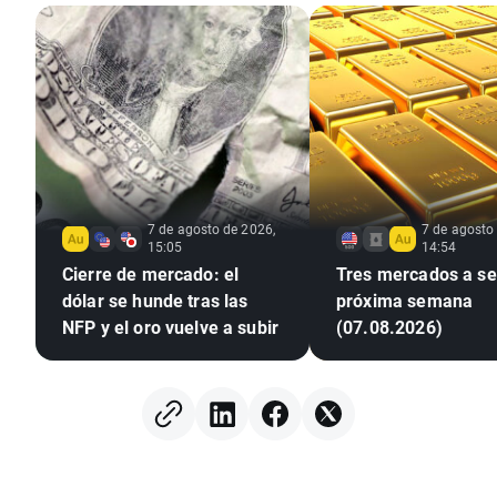
7 de agosto de 2026,
7 de agosto
15:05
14:54
Cierre de mercado: el
Tres mercados a seg
dólar se hunde tras las
próxima semana
NFP y el oro vuelve a subir
(07.08.2026)