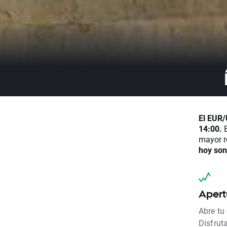
El EUR/
14:00.
E
mayor r
hoy son
Apert
Abre tu
Disfrut