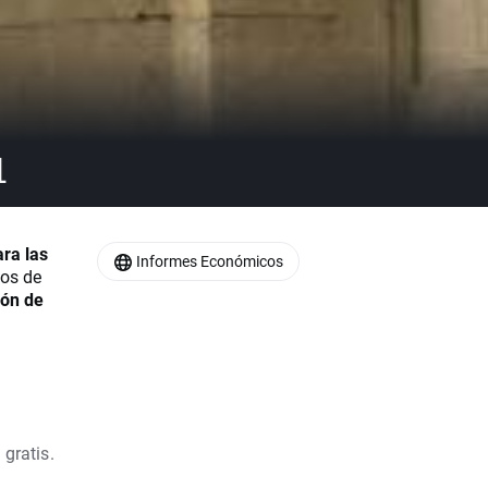

ara las
Informes Económicos
eos de
ión de
 gratis.