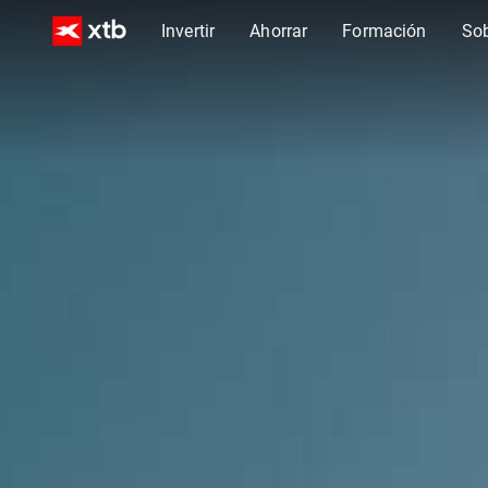
Invertir
Ahorrar
Formación
So