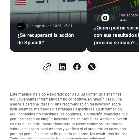
7 de agosto
14:42
7 de agosto de 2026, 15:01
¿Quién podría sorp
¿Se recuperará la acción
con sus resultados 
de SpaceX?
próxima semana?
(07.08.2026)
Este material ha sido elaborado por XTB. Su contenido tiene fines
exclusivamente informativos y no constituye, en ningún caso, una
asesoría personalizada ni una recomendación de inversión sobre
instrumentos, mercados o estrategias específicas. La información
aquí contenida no considera los objetivos, la situación financiera ni el
perfil de riesgo de ningún inversionista en particular. Antes de invertir
en cualquier instrumento financiero, le recomendamos informarse
sobre los riesgos involucrados y verificar si el producto es adecuado
para su perfil. El desempeño pasado no garantiza resultados futuros.
Toda decisión de inversión basada en este material será