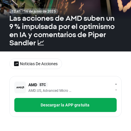
12:41 · 16 de junio de 2025
Las acciones de AMD suben un
9 % impulsada por el optimismo
en IA y comentarios de Piper
Sandler 📈
Noticias De Acciones
-
AMD
STC
-
AMD.US, Advanced Micro Devices Inc
Descargar la APP gratuita