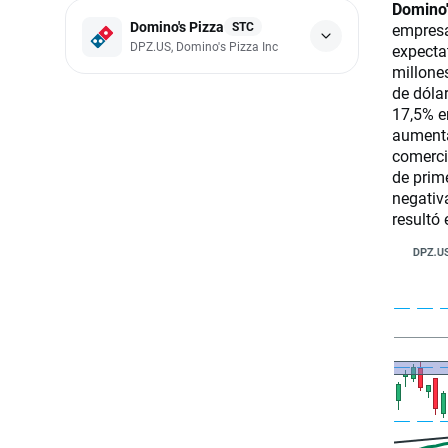
Domino'
Domino's Pizza
STC
empresa
DPZ.US, Domino's Pizza Inc
expecta
millone
de dóla
17,5% e
aumenta
comerci
de prim
negativ
resultó