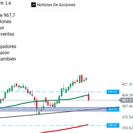
re. La
Noticias De Acciones
de 967,7
llones
un
 ventas
ajadores
taron
 también