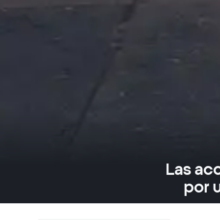
Las ac
por 