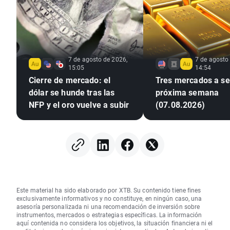
7 de agosto de 2026,
7 de agosto
15:05
14:54
Cierre de mercado: el
Tres mercados a seg
dólar se hunde tras las
próxima semana
NFP y el oro vuelve a subir
(07.08.2026)
Este material ha sido elaborado por XTB. Su contenido tiene fines
exclusivamente informativos y no constituye, en ningún caso, una
asesoría personalizada ni una recomendación de inversión sobre
instrumentos, mercados o estrategias específicas. La información
aquí contenida no considera los objetivos, la situación financiera ni el