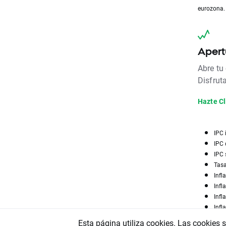
eurozona.
Apert
Abre tu
Disfrut
Hazte Cl
IPC 
IPC 
IPC 
Tasa
Infl
Infl
Infl
Infl
Esta página utiliza cookies. Las cookies 