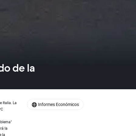
do de la
 Italia. La
Informes Económicos
PC
oblema"
rá la
e la