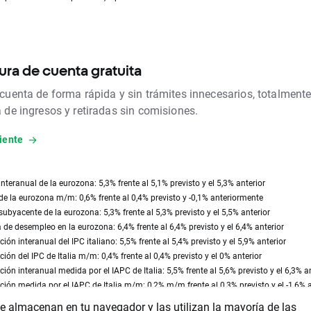
ura de cuenta gratuita
 cuenta de forma rápida y sin trámites innecesarios, totalmente
a de ingresos y retiradas sin comisiones.
iente
interanual de la eurozona: 5,3% frente al 5,1% previsto y el 5,3% anterior
de la eurozona m/m: 0,6% frente al 0,4% previsto y -0,1% anteriormente
subyacente de la eurozona: 5,3% frente al 5,3% previsto y el 5,5% anterior
 de desempleo en la eurozona: 6,4% frente al 6,4% previsto y el 6,4% anterior
ación interanual del IPC italiano: 5,5% frente al 5,4% previsto y el 5,9% anterior
ación del IPC de Italia m/m: 0,4% frente al 0,4% previsto y el 0% anterior
ación interanual medida por el IAPC de Italia: 5,5% frente al 5,6% previsto y el 6,3% a
ación medida por el IAPC de Italia m/m: 0,2% m/m frente al 0,3% previsto y el -1,6% a
se almacenan en tu navegador y las utilizan la mayoría de las