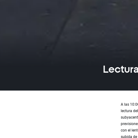
Lectura
A las 10:0
lectura de
subyacente
previsione
con el len
subida de