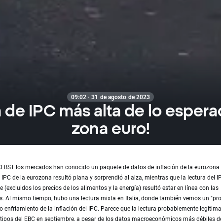
09:02 · 31 de agosto de 2023
 de IPC más alta de lo espera
zona euro!
0 BST los mercados han conocido un paquete de datos de inflación de la eurozona e
l IPC de la eurozona resultó plana y sorprendió al alza, mientras que la lectura del I
 (excluidos los precios de los alimentos y la energía) resultó estar en línea con las
s. Al mismo tiempo, hubo una lectura mixta en Italia, donde también vemos un "pr
to enfriamiento de la inflación del IPC. Parece que la lectura probablemente legitima
 tipos del EBC en septiembre, a pesar de los datos macroeconómicos más débiles d