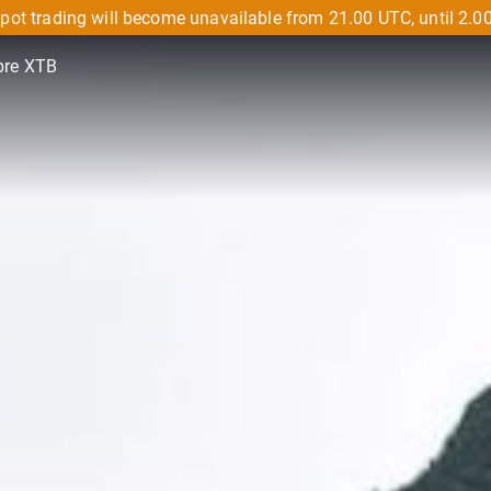
pot trading will become unavailable from 21.00 UTC, until 2.0
bre XTB