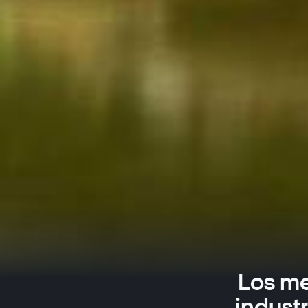
Los me
indust