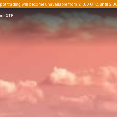
pot trading will become unavailable from 21.00 UTC, until 2.0
bre XTB