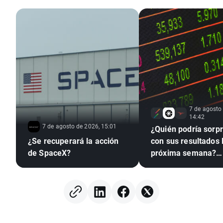
7 de agosto
14:42
7 de agosto de 2026, 15:01
¿Quién podría sorp
¿Se recuperará la acción
con sus resultados 
de SpaceX?
próxima semana?
(07.08.2026)