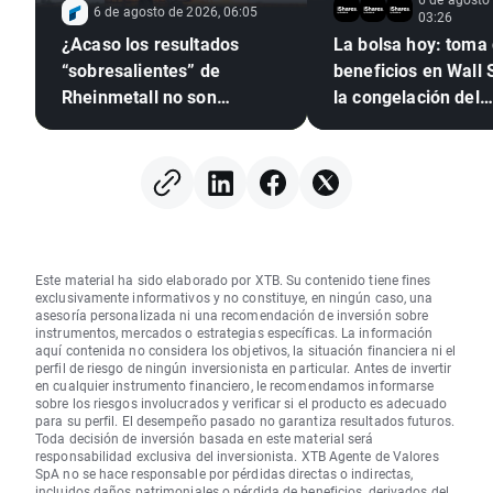
6 de agosto de 2026, 06:05
03:26
¿Acaso los resultados
La bolsa hoy: toma de
“sobresalientes” de
beneficios en Wall 
Rheinmetall no son
la congelación del
suficientes para los
mercado de divisas
inversores?
Este material ha sido elaborado por XTB. Su contenido tiene fines
exclusivamente informativos y no constituye, en ningún caso, una
asesoría personalizada ni una recomendación de inversión sobre
instrumentos, mercados o estrategias específicas. La información
aquí contenida no considera los objetivos, la situación financiera ni el
perfil de riesgo de ningún inversionista en particular. Antes de invertir
en cualquier instrumento financiero, le recomendamos informarse
sobre los riesgos involucrados y verificar si el producto es adecuado
para su perfil. El desempeño pasado no garantiza resultados futuros.
Toda decisión de inversión basada en este material será
responsabilidad exclusiva del inversionista. XTB Agente de Valores
SpA no se hace responsable por pérdidas directas o indirectas,
incluidos daños patrimoniales o pérdida de beneficios, derivados del