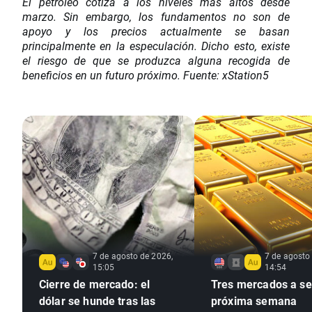
El petróleo cotiza a los niveles más altos desde
marzo. Sin embargo, los fundamentos no son de
apoyo y los precios actualmente se basan
principalmente en la especulación. Dicho esto, existe
el riesgo de que se produzca alguna recogida de
beneficios en un futuro próximo. Fuente: xStation5
7 de agosto de 2026,
7 de agosto
15:05
14:54
Cierre de mercado: el
Tres mercados a seg
dólar se hunde tras las
próxima semana