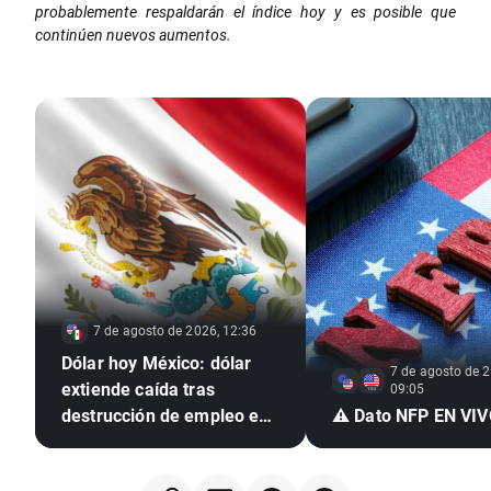
probablemente respaldarán el índice hoy y es posible que
continúen nuevos aumentos.
7 de agosto de 2026, 12:36
Dólar hoy México: dólar
7 de agosto de 2
extiende caída tras
09:05
destrucción de empleo en
⚠️ Dato NFP EN VI
EE. UU. e inflación
mexicana en mínimo de