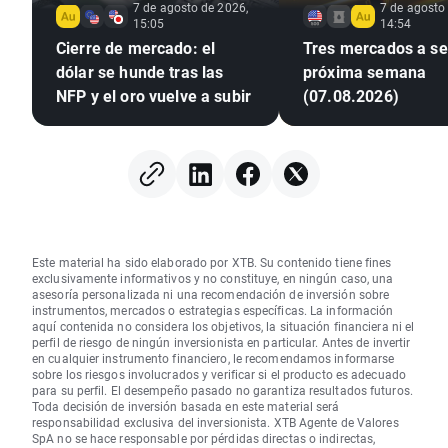
7 de agosto de 2026,
7 de agosto
15:05
14:54
Cierre de mercado: el
Tres mercados a seg
dólar se hunde tras las
próxima semana
NFP y el oro vuelve a subir
(07.08.2026)
Este material ha sido elaborado por XTB. Su contenido tiene fines
exclusivamente informativos y no constituye, en ningún caso, una
asesoría personalizada ni una recomendación de inversión sobre
instrumentos, mercados o estrategias específicas. La información
aquí contenida no considera los objetivos, la situación financiera ni el
perfil de riesgo de ningún inversionista en particular. Antes de invertir
en cualquier instrumento financiero, le recomendamos informarse
sobre los riesgos involucrados y verificar si el producto es adecuado
para su perfil. El desempeño pasado no garantiza resultados futuros.
Toda decisión de inversión basada en este material será
responsabilidad exclusiva del inversionista. XTB Agente de Valores
SpA no se hace responsable por pérdidas directas o indirectas,