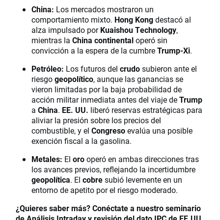
China:
Los mercados mostraron un
comportamiento mixto.
Hong Kong
destacó al
alza impulsado por
Kuaishou Technology
,
mientras la
China continental
operó sin
convicción a la espera de la cumbre
Trump-Xi
.
Petróleo:
Los futuros del
crudo
subieron ante el
riesgo
geopolítico
, aunque las ganancias se
vieron limitadas por la baja probabilidad de
acción militar inmediata antes del viaje de
Trump
a
China
.
EE. UU.
liberó reservas estratégicas para
aliviar la presión sobre los precios del
combustible, y el
Congreso
evalúa una posible
exención fiscal a la gasolina.
Metales:
El
oro
operó en ambas direcciones tras
los avances previos, reflejando la incertidumbre
geopolítica
. El
cobre
subió levemente en un
entorno de apetito por el riesgo moderado.
¿Quieres saber más? Conéctate a nuestro seminario
de Análisis Intraday y revisión del dato IPC de EE.UU.