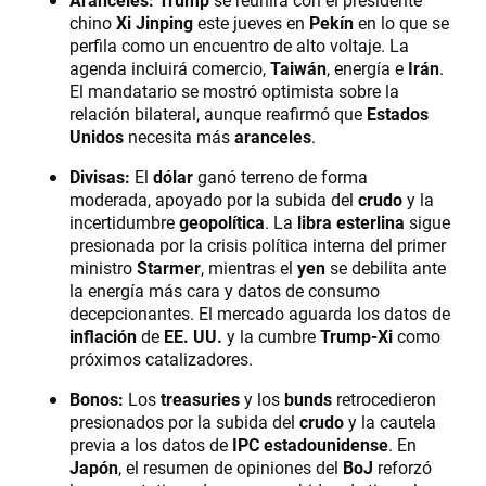
chino
Xi Jinping
este jueves en
Pekín
en lo que se
perfila como un encuentro de alto voltaje. La
agenda incluirá comercio,
Taiwán
, energía e
Irán
.
El mandatario se mostró optimista sobre la
relación bilateral, aunque reafirmó que
Estados
Unidos
necesita más
aranceles
.
Divisas:
El
dólar
ganó terreno de forma
moderada, apoyado por la subida del
crudo
y la
incertidumbre
geopolítica
. La
libra esterlina
sigue
presionada por la crisis política interna del primer
ministro
Starmer
, mientras el
yen
se debilita ante
la energía más cara y datos de consumo
decepcionantes. El mercado aguarda los datos de
inflación
de
EE. UU.
y la cumbre
Trump-Xi
como
próximos catalizadores.
Bonos:
Los
treasuries
y los
bunds
retrocedieron
presionados por la subida del
crudo
y la cautela
previa a los datos de
IPC estadounidense
. En
Japón
, el resumen de opiniones del
BoJ
reforzó