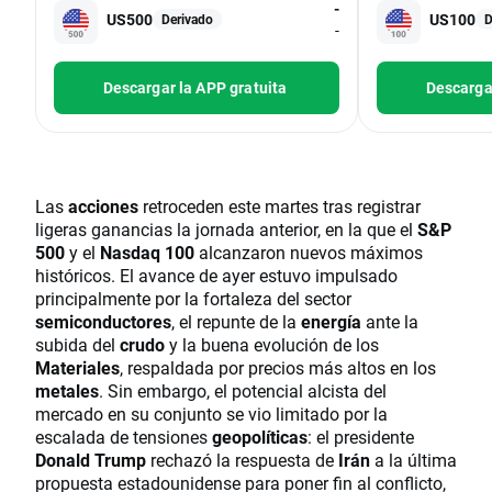
-
US500
US100
Derivado
D
-
Descargar la APP gratuita
Descargar
Las
acciones
retroceden este martes tras registrar
ligeras ganancias la jornada anterior, en la que el
S&P
500
y el
Nasdaq 100
alcanzaron nuevos máximos
históricos. El avance de ayer estuvo impulsado
principalmente por la fortaleza del sector
semiconductores
, el repunte de la
energía
ante la
subida del
crudo
y la buena evolución de los
Materiales
, respaldada por precios más altos en los
metales
. Sin embargo, el potencial alcista del
mercado en su conjunto se vio limitado por la
escalada de tensiones
geopolíticas
: el presidente
Donald Trump
rechazó la respuesta de
Irán
a la última
propuesta estadounidense para poner fin al conflicto,