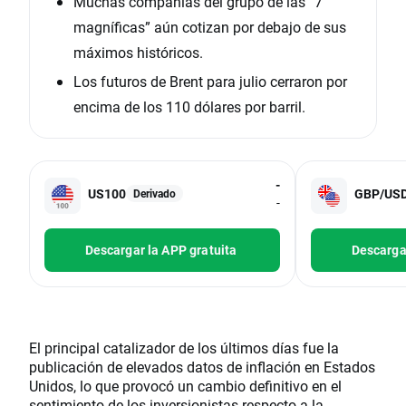
Muchas compañías del grupo de las “7
magníficas” aún cotizan por debajo de sus
máximos históricos.
Los futuros de Brent para julio cerraron por
encima de los 110 dólares por barril.
-
US100
GBP/US
Derivado
-
Descargar la APP gratuita
Descargar
El principal catalizador de los últimos días fue la
publicación de elevados datos de inflación en Estados
Unidos, lo que provocó un cambio definitivo en el
sentimiento de los inversionistas respecto a la