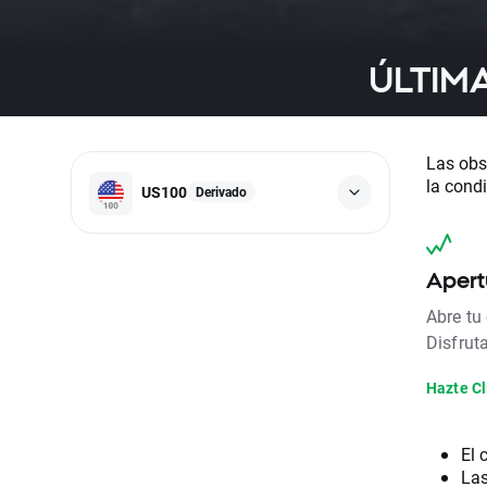
ÚLTIMA
Las obs
la cond
US100
Derivado
Apert
Abre tu
Disfrut
Hazte Cl
El 
Las