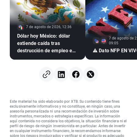
7 de agosto de 2026, 12:36
Dólar hoy México: dólar
7 de agosto de 2
extiende caída tras
09:05
destrucción de empleo en
⚠️ Dato NFP EN VI
EE. UU. e inflación
mexicana en mínimo de
seis años
Este material ha sido elaborado por XTB. Su contenido tiene fines
exclusivamente informativos y no constituye, en ningún caso, una
asesoría personalizada ni una recomendación de inversión sobre
instrumentos, mercados o estrategias específicas. La información
aquí contenida no considera los objetivos, la situación financiera ni el
perfil de riesgo de ningún inversionista en particular. Antes de invertir
en cualquier instrumento financiero, le recomendamos informarse
sobre los riesgos involucrados y verificar si el producto es adecuado