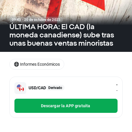
09:43 · 20 de octubre de 2023
ÚLTIMA HORA: El CAD (la
moneda canadiense) sube tras
unas buenas ventas minoristas
Informes Económicos
-
USD/CAD
Derivado
-
Descargar la APP gratuita