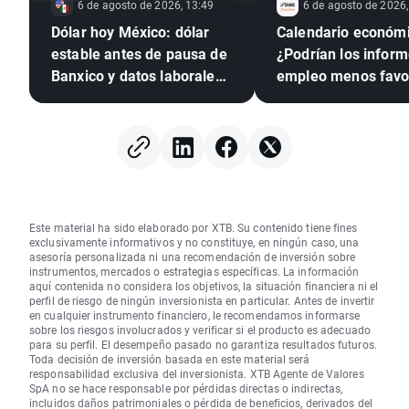
6 de agosto de 2026, 13:49
6 de agosto de 2026,
Dólar hoy México: dólar
Calendario económi
estable antes de pausa de
¿Podrían los infor
Banxico y datos laborales
empleo menos favo
de EE. UU.
presionar a la Rese
Federal para que su
tipos?
Este material ha sido elaborado por XTB. Su contenido tiene fines
exclusivamente informativos y no constituye, en ningún caso, una
asesoría personalizada ni una recomendación de inversión sobre
instrumentos, mercados o estrategias específicas. La información
aquí contenida no considera los objetivos, la situación financiera ni el
perfil de riesgo de ningún inversionista en particular. Antes de invertir
en cualquier instrumento financiero, le recomendamos informarse
sobre los riesgos involucrados y verificar si el producto es adecuado
para su perfil. El desempeño pasado no garantiza resultados futuros.
Toda decisión de inversión basada en este material será
responsabilidad exclusiva del inversionista. XTB Agente de Valores
SpA no se hace responsable por pérdidas directas o indirectas,
incluidos daños patrimoniales o pérdida de beneficios, derivados del