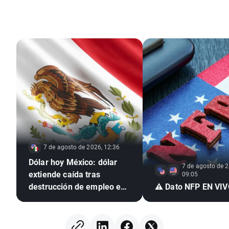
7 de agosto de 2026, 12:36
Dólar hoy México: dólar
7 de agosto de 2
extiende caída tras
09:05
destrucción de empleo en
⚠️ Dato NFP EN VI
EE. UU. e inflación
mexicana en mínimo de
seis años