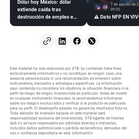
Dólar hoy México: dólar
7 de agosto de 2
extiende caída tras
09:05
destrucción de empleo en
⚠️ Dato NFP EN VI
EE. UU. e inflación
mexicana en mínimo de
seis años
Este material ha sido elaborado por XTB. Su contenido tiene fines
exclusivamente informativos y no constituye, en ningún caso, una
asesoría personalizada ni una recomendación de inversión sobre
instrumentos, mercados o estrategias específicas. La información
aquí contenida no considera los objetivos, la situación financiera ni el
perfil de riesgo de ningún inversionista en particular. Antes de invertir
en cualquier instrumento financiero, le recomendamos informarse
sobre los riesgos involucrados y verificar si el producto es adecuado
para su perfil. El desempeño pasado no garantiza resultados futuros.
Toda decisión de inversión basada en este material será
responsabilidad exclusiva del inversionista. XTB Agente de Valores
SpA no se hace responsable por pérdidas directas o indirectas,
incluidos daños patrimoniales o pérdida de beneficios, derivados del
uso o confianza depositada en esta información.