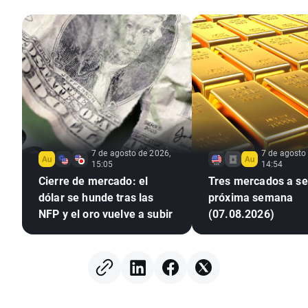
7 de agosto de 2026,
7 de agosto
15:05
14:54
Cierre de mercado: el
Tres mercados a seg
dólar se hunde tras las
próxima semana
NFP y el oro vuelve a subir
(07.08.2026)