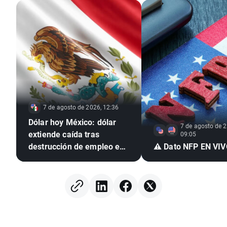
7 de agosto de 2026, 12:36
Dólar hoy México: dólar
7 de agosto de 2
extiende caída tras
09:05
destrucción de empleo en
⚠️ Dato NFP EN VI
EE. UU. e inflación
mexicana en mínimo de
seis años