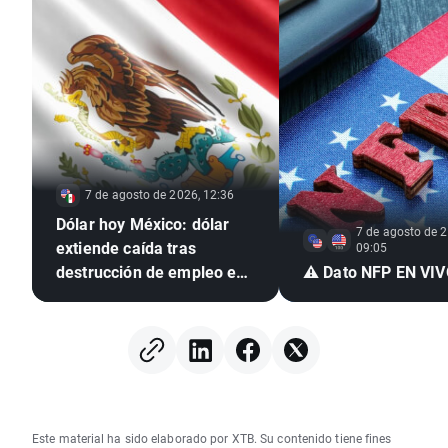
7 de agosto de 2026, 12:36
Dólar hoy México: dólar
7 de agosto de 2
extiende caída tras
09:05
destrucción de empleo en
⚠️ Dato NFP EN VI
EE. UU. e inflación
mexicana en mínimo de
seis años
Este material ha sido elaborado por XTB. Su contenido tiene fines