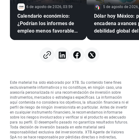
6 de agosto de 2026, 03:59
5 de agosto de 2026,
Calendario económico:
Dólar hoy México: 
¿Podrían los informes de
encadena avances 
empleo menos favorables
debilidad global del 
presionar a la Reserva
verde
Federal para que suba los
tipos?
Este material ha sido elaborado por XTB. Su contenido tiene fines
exclusivamente informativos y no constituye, en ningún caso, una
asesoría personalizada ni una recomendación de inversión sobre
instrumentos, mercados o estrategias específicas. La información
aquí contenida no considera los objetivos, la situación financiera ni el
perfil de riesgo de ningún inversionista en particular. Antes de invertir
en cualquier instrumento financiero, le recomendamos informarse
sobre los riesgos involucrados y verificar si el producto es adecuado
para su perfil. El desempeño pasado no garantiza resultados futuros.
Toda decisión de inversión basada en este material será
responsabilidad exclusiva del inversionista. XTB Agente de Valores
SpA no se hace responsable por pérdidas directas o indirectas,