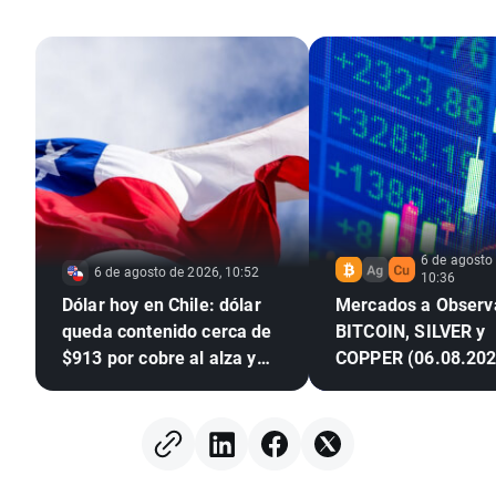
6 de agosto
6 de agosto de 2026, 10:52
10:36
Dólar hoy en Chile: dólar
Mercados a Observ
queda contenido cerca de
BITCOIN, SILVER y
$913 por cobre al alza y
COPPER (06.08.202
alivio sobre la Fed