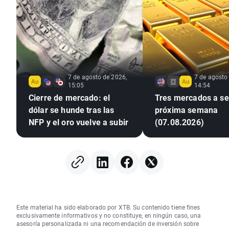
7 de agosto de 2026,
7 de agosto
15:05
14:54
Cierre de mercado: el
Tres mercados a seg
dólar se hunde tras las
próxima semana
NFP y el oro vuelve a subir
(07.08.2026)
Este material ha sido elaborado por XTB. Su contenido tiene fines
exclusivamente informativos y no constituye, en ningún caso, una
asesoría personalizada ni una recomendación de inversión sobre