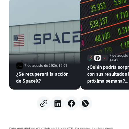
7 de agosto
14:42
7 de agosto de 2026, 15:01
¿Quién podría sorp
¿Se recuperará la acción
con sus resultados 
de SpaceX?
próxima semana?
(07.08.2026)
Este material ha sido elaborado por XTB. Su contenido tiene fines