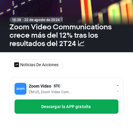
15:38 · 22 de agosto de 2024
Zoom Video Communications
crece más del 12% tras los
resultados del 2T24 📈
Noticias De Acciones
-
Zoom Video
STC
-
ZM.US, Zoom Video Communications Inc - Class A
Descargar la APP gratuita