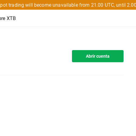
pot trading will become unavailable from 21.00 UTC, until 2.0
bre XTB
Abrir cuenta