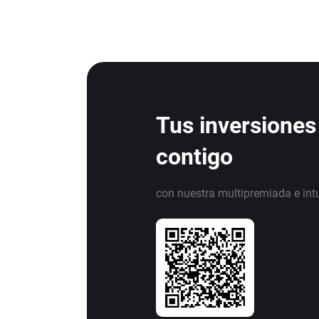
Tus inversiones
contigo
con nuestra multipremiada e int