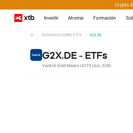
Crypto S
Invertir
Ahorrar
Formación
So
DERIVADOS SOBRE ETFS
G2X.DE
G2X.DE - ETFs
VanEck Gold Miners UCITS (Acc, EUR)