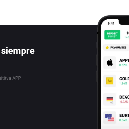
 siempre
uititva APP