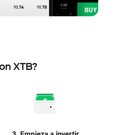
con XTB?
3. Empieza a invertir